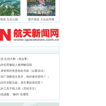
报道 生态公园
图片报道 大运会闭幕
改造 乱伐大树（身边事）
名电诈犯罪嫌疑人被押解回国
人身损害的免责条款无效（以案说法）
参加广场舞发生意外，组织者担责吗？（
电动车未配头盔，发生事故谁担责？
代步工具不能上路（百姓关注）
戏成瘾，“解药”在哪里