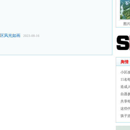
图片
社区风光如画
2023-08-16
舆情
小区
11
造成
自愿
共享
这些
孩子游