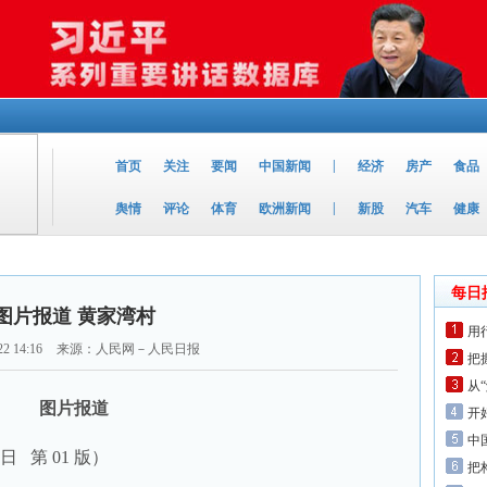
|
首页
关注
要闻
中国新闻
经济
房产
食品
|
舆情
评论
体育
欧洲新闻
新股
汽车
健康
每日
图片报道 黄家湾村
用
22 14:16
来源：人民网－人民日报
把
从
图片报道
开
中
2日 第 01 版）
把