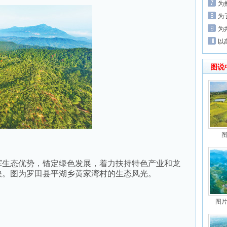
为
为
为
以
图说
图
生态优势，锚定绿色发展，着力扶持特色产业和龙
快。图为罗田县平湖乡黄家湾村的生态风光。
图片