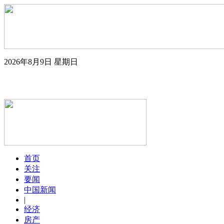
2026年8月9日
星期日
首页
关注
要闻
中国新闻
|
经济
房产